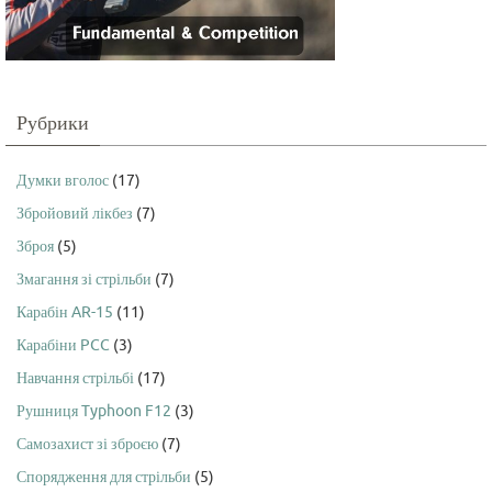
Рубрики
Думки вголос
(17)
Збройовий лікбез
(7)
Зброя
(5)
Змагання зі стрільби
(7)
Карабін AR-15
(11)
Карабіни PCC
(3)
Навчання стрільбі
(17)
Рушниця Typhoon F12
(3)
Самозахист зі зброєю
(7)
Спорядження для стрільби
(5)