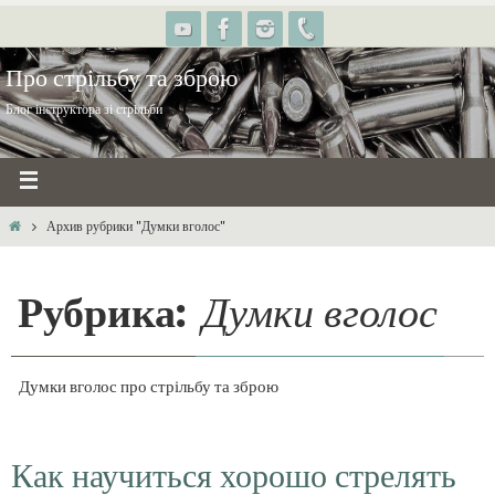
Про стрільбу та зброю
Блог інструктора зі стрільби
Архив рубрики "Думки вголос"
Рубрика:
Думки вголос
Думки вголос про стрільбу та зброю
Как научиться хорошо стрелять