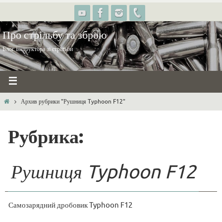
Про стрільбу та зброю
Блог інструктора зі стрільби
Архив рубрики "Рушниця Typhoon F12"
Рубрика:
Рушниця Typhoon F12
Самозарядний дробовик Typhoon F12