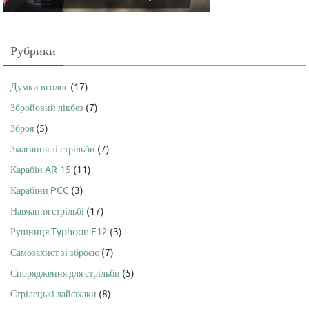
Рубрики
Думки вголос
(17)
Збройовий лікбез
(7)
Зброя
(5)
Змагання зі стрільби
(7)
Карабін AR-15
(11)
Карабіни PCC
(3)
Навчання стрільбі
(17)
Рушниця Typhoon F12
(3)
Самозахист зі зброєю
(7)
Спорядження для стрільби
(5)
Стрілецькі лайфхаки
(8)