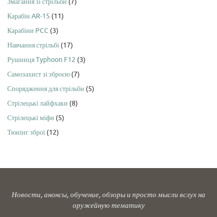
Змагання зі стрільби
(7)
Карабін AR-15
(11)
Карабіни PCC
(3)
Навчання стрільбі
(17)
Рушниця Typhoon F12
(3)
Самозахист зі зброєю
(7)
Спорядження для стрільби
(5)
Стрілецькі лайфхаки
(8)
Стрілецькі міфи
(5)
Тюнінг зброї
(12)
Новости, анонсы, обучение, обзоры и просто мысли вслух на
оружейную тематику