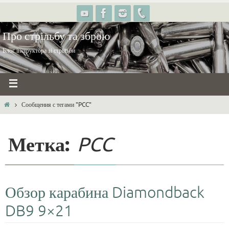
Про стрільбу та зброю
Блог інструктора зі стрільби
Сообщения с тегами "PCC"
Метка:
PCC
Обзор карабина Diamondback
DB9 9×21