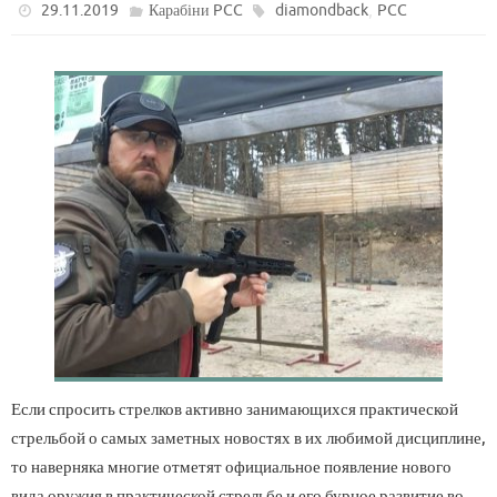
,
29.11.2019
Карабіни PCC
diamondback
PCC
Если спросить стрелков активно занимающихся практической
стрельбой о самых заметных новостях в их любимой дисциплине,
то наверняка многие отметят официальное появление нового
вида оружия в практической стрельбе и его бурное развитие во