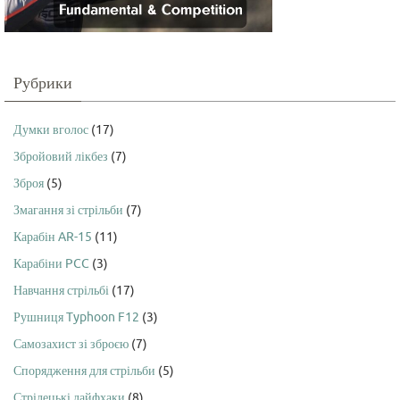
Рубрики
Думки вголос
(17)
Збройовий лікбез
(7)
Зброя
(5)
Змагання зі стрільби
(7)
Карабін AR-15
(11)
Карабіни PCC
(3)
Навчання стрільбі
(17)
Рушниця Typhoon F12
(3)
Самозахист зі зброєю
(7)
Спорядження для стрільби
(5)
Стрілецькі лайфхаки
(8)