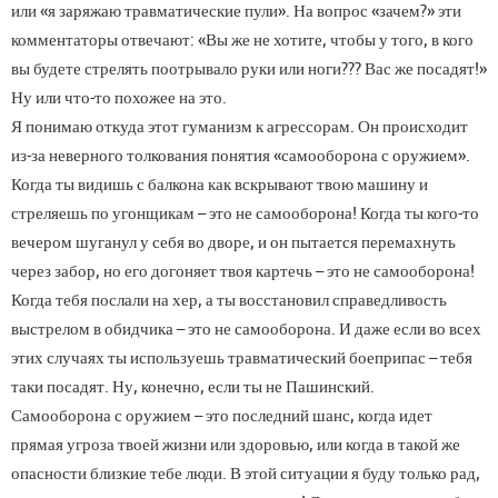
или «я заряжаю травматические пули». На вопрос «зачем?» эти
комментаторы отвечают: «Вы же не хотите, чтобы у того, в кого
вы будете стрелять поотрывало руки или ноги??? Вас же посадят!»
Ну или что-то похожее на это.
Я понимаю откуда этот гуманизм к агрессорам. Он происходит
из-за неверного толкования понятия «самооборона с оружием».
Когда ты видишь с балкона как вскрывают твою машину и
стреляешь по угонщикам – это не самооборона! Когда ты кого-то
вечером шуганул у себя во дворе, и он пытается перемахнуть
через забор, но его догоняет твоя картечь – это не самооборона!
Когда тебя послали на хер, а ты восстановил справедливость
выстрелом в обидчика – это не самооборона. И даже если во всех
этих случаях ты используешь травматический боеприпас – тебя
таки посадят. Ну, конечно, если ты не Пашинский.
Самооборона с оружием – это последний шанс, когда идет
прямая угроза твоей жизни или здоровью, или когда в такой же
опасности близкие тебе люди. В этой ситуации я буду только рад,